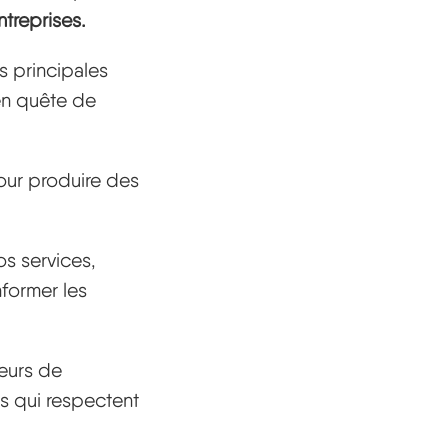
treprises.
s principales
en quête de
our produire des
os services,
nformer les
teurs de
us qui respectent