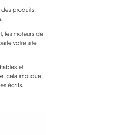
e des produits,
s.
t, les moteurs de
arle votre site
fiables et
le, cela implique
s écrits.