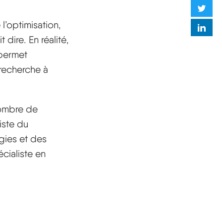
 l’optimisation,
dire. En réalité,
 permet
 recherche à
nombre de
iste du
gies et des
écialiste en