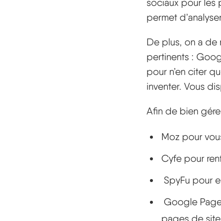
sociaux pour les 
permet d’analyser 
De plus, on a de
pertinents : Goo
pour n’en citer qu
inventer. Vous di
Afin de bien gére
Moz pour vous
Cyfe pour renf
SpyFu pour es
Google PageSp
pages de site