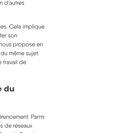
n d’autres
es. Cela implique
iter son
e nous propose en
t du même sujet.
 travail de
e du
éférencement. Parmi
es de réseaux