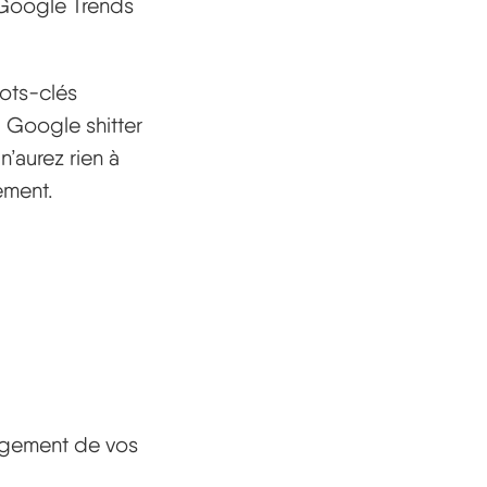
 Google Trends
ots-clés
 Google shitter
n’aurez rien à
ement.
rgement de vos