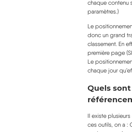
chaque contenu sel
paramètres.)
Le positionnemen
donc un grand tr
classement. En e
première page (SER
Le positionnement 
chaque jour qu’ef
Quels sont 
référence
Il existe plusieur
ces outils, on a 