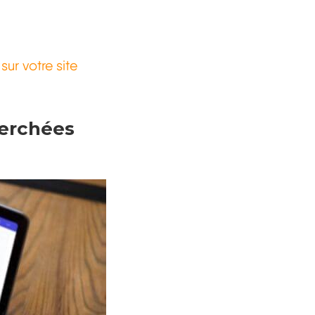
ur votre site
herchées