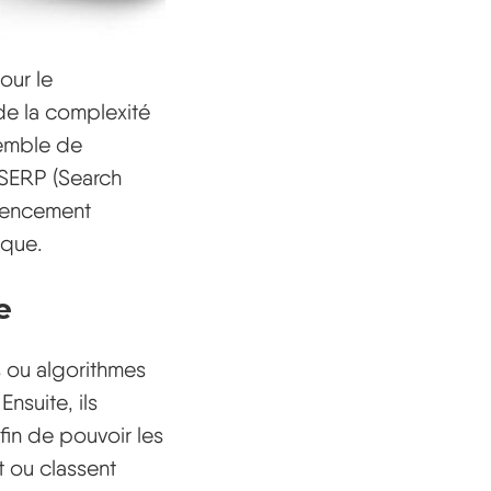
our le
de la complexité
semble de
 SERP (Search
érencement
ique.
e
s ou algorithmes
nsuite, ils
in de pouvoir les
nt ou classent