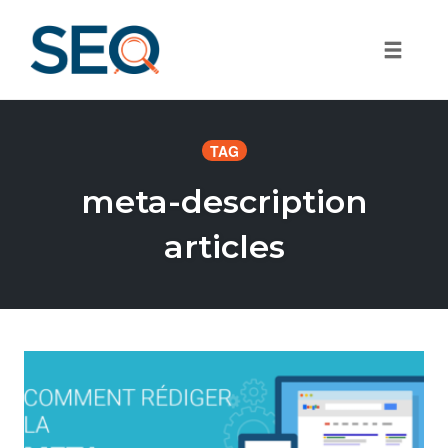
Toggle
Skip
to
TAG
content
meta-description
articles