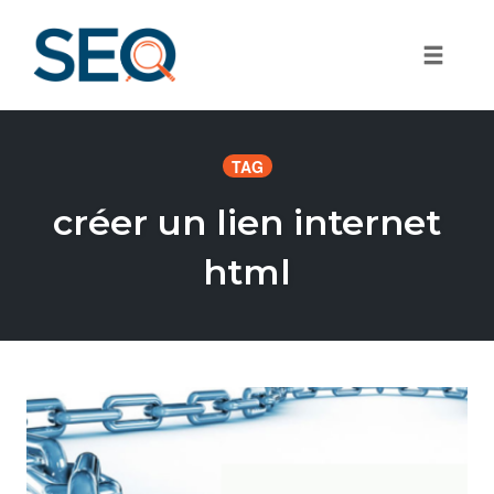
Toggle
Skip
to
TAG
content
créer un lien internet
html