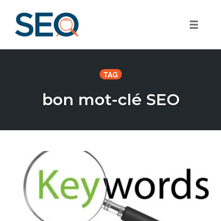
Toggle
Skip
to
TAG
content
bon mot-clé SEO