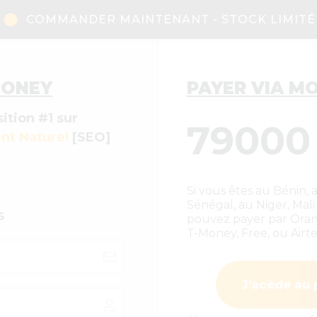
COMMANDER MAINTENANT - STOCK LIMITÉ
MONEY
PAYER VIA M
ition #1 sur
79000
nt Naturel
[SEO]
Si vous êtes au Bénin, 
Sénégal, au Niger, Mal
s
pouvez payer par Or
T-Money, Free, ou Airtel
J'acède au