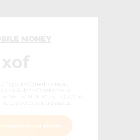
OBILE MONEY
 xof
au Togo, en Cote-d'Ivoire, au
i ou en Guinée Conakry vous
ange Money, MTN, Moov, TOGOCEL
 etc... en cliquant ci dessous.
 programme par MoMo