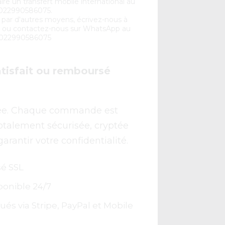
re un transfert mobile international au
022990586075.
 par d'autres moyens, écrivez-nous à
 ou contactez-nous sur WhatsApp au
022990586075
atisfait ou remboursé
e. Chaque commande est
otalement sécurisée, cryptée
garantir votre confidentialité.
sé SSL
sponible 24/7
és via Stripe, PayPal et Mobile