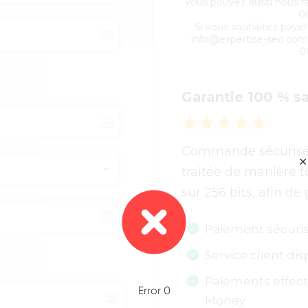
Vous pouvez aussi nous fai
0
Si vous souhaitez payer
info@expertise-seo.com
0
Garantie 100 % s
Commande sécurisé
✕
traitée de manière t
sur 256 bits, afin de 
Paiement sécuri
Service client di
Paiements effectu
Error 0
Money