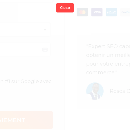
Close
"
Expert SEO capa
obtenir un meill
pour votre entre
commerce.
"
on #1 sur Google avec
Rosos D
AIEMENT